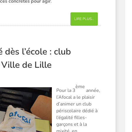
rces concrètes pour agir
.
LIRE PLUS…
 dès l’école : club
Ville de Lille
ème
Pour la 3
année,
l’Afocal a le plaisir
d’animer un club
périscolaire dédié à
l’égalité filles-
garçons et à la
mixité, en