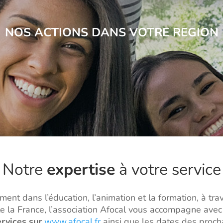
NOS ACTIONS DANS VOTRE REGION
Notre
expertise
à votre service
ement dans l’éducation, l’animation et la formation, à tr
e la France, l’association Afocal vous accompagne avec
rvices sur
www.afocal.fr
ainsi que les dates des proch